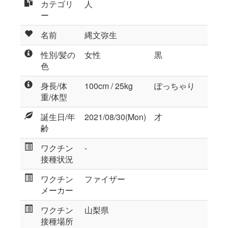
カテゴリ
人
ー
名前
縄文弥生
性別/髪の
女性
黒
色
身長/体
100cm / 25kg
ぽっちゃり
重/体型
誕生日/年
2021/08/30(Mon)
才
齢
ワクチン
-
接種状況
ワクチン
ファイザー
メーカー
ワクチン
山梨県
接種場所